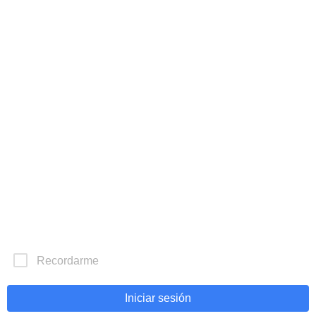
Innovación Educativa.
Enseñanza de Calidad.
Capacitación sin límites.
Recordarme
Clasificar por
Iniciar sesión