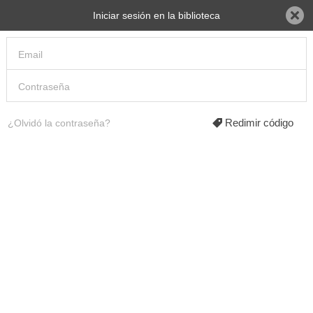
Biblioteca Mayahii
Iniciar sesión en la biblioteca
BB25 Digital Culture I
BB25 Digital Culture II
Todos los libros
No hay ebooks disponibles
Redimir código
¿Olvidó la contraseña?