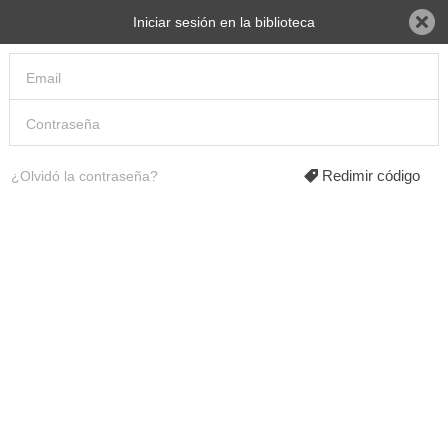
Biblioteca Mayahii
Iniciar sesión en la biblioteca
BB25 Digital Culture I
BB25 Digital Culture II
Todos los libros
No hay ebooks disponibles
Redimir código
¿Olvidó la contraseña?