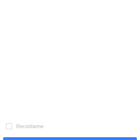
Innovación Educativa.
Enseñanza de Calidad.
Capacitación sin límites.
Recordarme